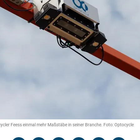
ycler Feess einmal mehr Maßstäbe in seiner Branche. Foto: Optocycle