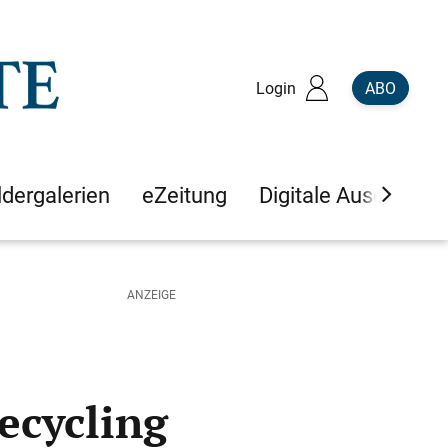
Login
ABO
ldergalerien
eZeitung
Digitale Ausgaben
ecycling