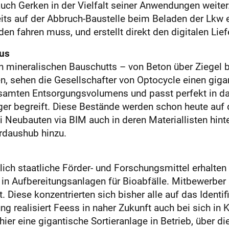
 auch Gerken in der Vielfalt seiner Anwendungen weiter
eits auf der Abbruch-Baustelle beim Beladen der Lkw e
n fahren muss, und erstellt direkt den digitalen Lief
aus
 mineralischen Bauschutts – von Beton über Ziegel bi
len, sehen die Gesellschafter von Optocycle einen gi
esamten Entsorgungsvolumens und passt perfekt in da
ger begreift. Diese Bestände werden schon heute auf 
i Neubauten via BIM auch in deren Materiallisten hin
daushub hinzu.
chlich staatliche Förder- und Forschungsmittel erhalte
in Aufbereitungsanlagen für Bioabfälle. Mitbewerber
Diese konzentrierten sich bisher alle auf das Identif
ng realisiert Feess in naher Zukunft auch bei sich i
hier eine gigantische Sortieranlage in Betrieb, über di