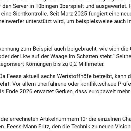
uf den Server in Tübingen überspielt und ausgewertet.
ine Sichtkontrolle. Seit März 2025 fungiert eine neu
einwerfer unterstützt wird, um beispielsweise auch i
rkennung zum Beispiel auch beigebracht, wie sich die 
 oder der Lkw auf der Waage im Schatten steht.“ Seith
gorisiert Körnungen bis zu 0,2 Millimeter.
 Da Feess aktuell sechs Wertstoffhöfe betreibt, kann d
lehrt: Vor allem unerfahrene oder konfliktscheue Prüf
Bis Ende 2026 erwartet Gerken, dass europaweit mehr
e errechneten Artikelnummern für die einzelnen Cha
rden. Feess-Mann Fritz, den die Technik zu neuen Visio