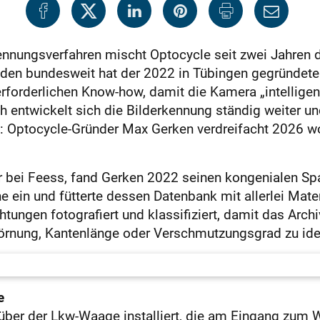
ennungsverfahren mischt Optocycle seit zwei Jahren 
den bundesweit hat der 2022 in Tübingen gegründete 
orderlichen Know-how, damit die Kamera „intelligent
 entwickelt sich die Bilderkennung ständig weiter un
e: Optocycle-Gründer Max Gerken verdreifacht 2026 w
r bei Feess, fand Gerken 2022 seinen kongenialen Spa
e ein und fütterte dessen Datenbank mit allerlei Mater
tungen fotografiert und klassifiziert, damit das Archiv
örnung, Kantenlänge oder Verschmutzungsgrad zu iden
e
ber der Lkw-Waage installiert, die am Eingang zum We