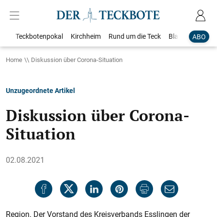
Teckbotenpokal
Kirchheim
Rund um die Teck
Blaulicht
Loka
ABO
Home
Diskussion über Corona-Situation
Unzugeordnete Artikel
Diskussion über Corona-
Situation
02.08.2021
Region. Der Vorstand des Kreisverbands Esslingen der