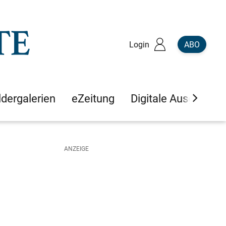
Login
ABO
ldergalerien
eZeitung
Digitale Ausgaben