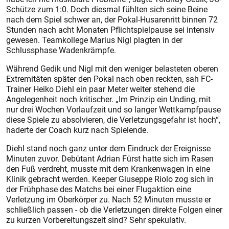
Schütze zum 1:0. Doch diesmal fühlten sich seine Beine
nach dem Spiel schwer an, der Pokal-Husarenritt binnen 72
Stunden nach acht Monaten Pflichtspielpause sei intensiv
gewesen. Teamkollege Marius Nigl plagten in der
Schlussphase Wadenkrämpfe.
Während Gedik und Nigl mit den weniger belasteten oberen
Extremitäten später den Pokal nach oben reckten, sah FC-
Trainer Heiko Diehl ein paar Meter weiter stehend die
Angelegenheit noch kritischer. „Im Prinzip ein Unding, mit
nur drei Wochen Vorlaufzeit und so langer Wettkampfpause
diese Spiele zu absolvieren, die Verletzungsgefahr ist hoch“,
haderte der Coach kurz nach Spiel­ende.
Diehl stand noch ganz unter dem Eindruck der Ereignisse
Minuten zuvor. Debütant Adrian Fürst hatte sich im Rasen
den Fuß verdreht, musste mit dem Krankenwagen in eine
Klinik gebracht werden. Keeper ­Giuseppe Riolo zog sich in
der Frühphase des Matchs bei einer Flugaktion eine
Verletzung im Oberkörper zu. Nach 52 Minuten musste er
schließlich passen - ob die Verletzungen direkte Folgen einer
zu kurzen Vorbereitungszeit sind? Sehr spekulativ.