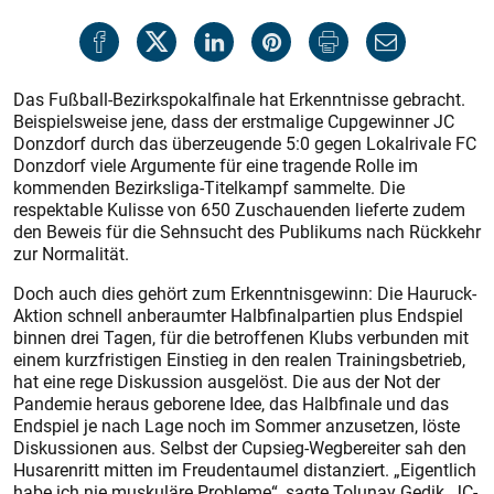
Das Fußball-Bezirkspokalfinale hat Erkenntnisse gebracht.
Beispielsweise jene, dass der erstmalige Cupgewinner JC
Donzdorf durch das überzeugende 5:0 gegen Lokalrivale FC
Donzdorf viele Argumente für eine tragende ­Rolle im
kommenden Bezirksliga-Titelkampf sammelte. Die
respektable Kulisse von 650 Zuschauenden lieferte zudem
den Beweis für die Sehnsucht des Publikums nach Rückkehr
zur Normalität.
Doch auch dies gehört zum Erkenntnisgewinn: Die Hauruck-
Aktion schnell anberaumter Halbfinalpartien plus Endspiel
binnen drei Tagen, für die betroffenen Klubs verbunden mit
einem kurzfristigen Einstieg in den realen Trainingsbetrieb,
hat eine rege Diskussion ausgelöst. Die aus der Not der
Pandemie heraus geborene Idee, das Halbfinale und das
Endspiel je nach Lage noch im Sommer anzusetzen, löste
Diskussionen aus. Selbst der Cupsieg-Wegbereiter sah den
Husarenritt mitten im Freudentaumel distanziert. „Eigentlich
habe ich nie muskuläre Probleme“, sagte Tolunay Gedik, JC-