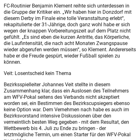
FC-Routinier Benjamin Klement reihte sich unterdessen in
die Gruppe der Kritiker ein. „Wir haben hier in Donzdorf mit
diesem Derby im Finale eine tolle Veranstaltung erlebt“,
rekapitulierte der 31-Jährige, doch ganz wohl habe er sich
wegen der knappen Vorbereitungszeit auf dem Platz nicht
gefühlt. „Es sind eben die kurzen Antritte, das Körperliche,
die Lauf­intensität, die nach acht Monaten Zwangspause
wieder abgerufen werden müssen“, so Klement. Andererseits
habe er die Freude gespürt, wieder Fußball spielen zu
können.
Veit: Losentscheid kein Thema
Bezirksspielleiter Johannes Veit stellte in diesem
Zusammenhang klar, dass ein Auslosen des Teilnehmers
am WFV-Pokal seitens des Verbands nicht akzeptiert
worden sei, ein Bestimmen des Bezirkscupsiegers ebenso
keine Option war. Dem Vernehmen nach habe es auch im
Bezirksvorstand intensive Diskussionen über den
vermeintlich besten Weg gegeben - mit dem Resultat, den
Wettbewerb bis 4. Juli zu Ende zu bringen - der
letztmögliche Termin, um einen Starter für den WFV-Pokal