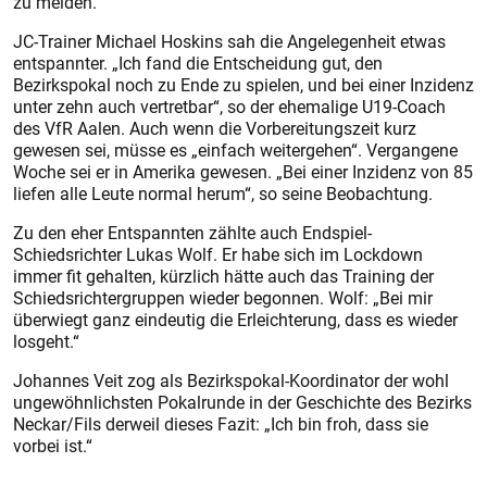
zu melden.
JC-Trainer Michael Hoskins sah die Angelegenheit etwas
entspann­ter. „Ich fand die Entscheidung gut, den
Bezirkspokal noch zu Ende zu spielen, und bei einer Inzidenz
unter zehn auch vertretbar“, so der ehemalige U19-Coach
des VfR Aalen. Auch wenn die Vorbereitungszeit kurz
gewesen sei, müsse es „einfach weitergehen“. Vergangene
Woche sei er in Amerika gewesen. „Bei einer Inzidenz von 85
liefen alle Leute normal herum“, so seine Beobachtung.
Zu den eher Entspannten zählte auch Endspiel-
Schiedsrichter Lukas Wolf. Er habe sich im Lockdown
immer fit gehalten, kürzlich hätte auch das Training der
Schiedsrichtergruppen wieder begonnen. Wolf: „Bei mir
überwiegt ganz eindeutig die Erleichterung, dass es wieder
losgeht.“
Johannes Veit zog als Bezirkspokal-Koordinator der wohl
ungewöhnlichsten Pokalrunde in der Geschichte des Bezirks
Neckar/Fils derweil dieses Fazit: „Ich bin froh, dass sie
vorbei ist.“