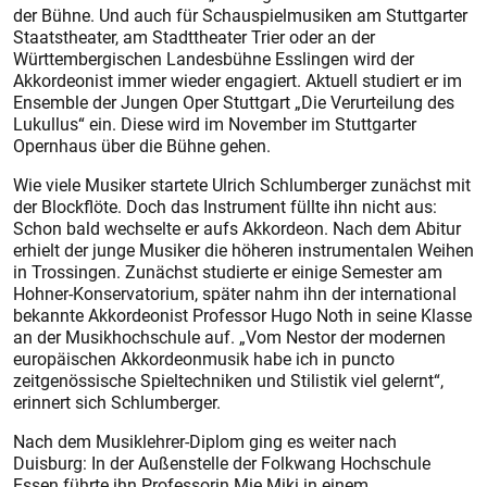
der Bühne. Und auch für Schauspielmusiken am Stuttgarter
Staatstheater, am Stadttheater Trier oder an der
Württembergischen Landesbühne Esslingen wird der
Akkordeonist immer wieder engagiert. Aktuell studiert er im
Ensemble der Jungen Oper Stuttgart „Die Verurteilung des
Lukullus“ ein. Diese wird im November im Stuttgarter
Opernhaus über die Bühne gehen.
Wie viele Musiker startete Ulrich Schlumberger zunächst mit
der Blockflöte. Doch das Instrument füllte ihn nicht aus:
Schon bald wechselte er aufs Akkordeon. Nach dem Abitur
erhielt der junge Musiker die höheren instrumentalen Weihen
in Trossingen. Zunächst studierte er einige Semes­ter am
Hohner-Konservatorium, später nahm ihn der international
bekannte Akkordeonist Professor Hugo Noth in seine Klasse
an der Musikhochschule auf. „Vom Nes­tor der modernen
europäischen Akkordeonmusik habe ich in puncto
zeitgenössische Spieltechniken und Stilistik viel gelernt“,
erinnert sich Schlumberger.
Nach dem Musiklehrer-Diplom ging es weiter nach
Duisburg: In der Außenstelle der Folkwang Hochschule
Essen führte ihn Professorin Mie Miki in einem