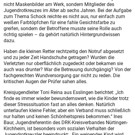
nicht Maskenbilder am Werk, sondern Mitglieder des
Jugendrotkreuzes im Alter ab sechs Jahren. Bei der Aufgabe
zum Thema Schock reichte es nicht aus, nur einfach zum
weißen Farbtöpfchen für eine fahle Gesichtsfarbe zu
greifen, sondern der Betroffene musste seine Rolle auch
richtig spielen – da gehört natürlich Hintergrundwissen
dazu.
Haben die kleinen Retter rechtzeitig den Notruf abgesetzt
und zu jeder Zeit Handschuhe getragen? Wurden die
Verletzten nur oberflächlich zugedeckt oder bekamen sie
auch was drunter? War die Betreuung durchgängig? Von der
fachgerechten Wundversorgung gar nicht zu reden. Die
kritischen Augen der Prüfer sahen alles.
Kreisjugendleiter Toni Reina aus Esslingen berichtet: „Ich
finde es immer wieder bewundernswert, wie die Kinder trotz
dieser Stresssituation fast an alles denken. Natürlich
unterlaufen kleine Fehler, aber ein Verband muss schließlich
nur halten und keinen Schönheitspreis bekommen.“ Ines
Baur, Jugendreferentin des DRK-Kreisverbandes Nürtingen-
Kirchheim, ist besonders vom sozialen Verhalten der
Jugendrotkreuzler beeindruckt: „Ein weinendes Kind wird