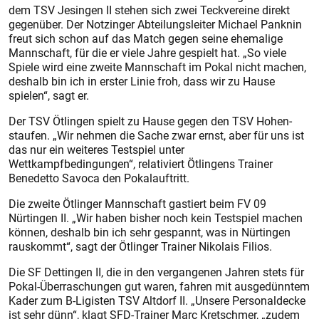
dem TSV Jesingen II stehen sich zwei Teckvereine direkt
gegenüber. Der Notzinger Abteilungsleiter ­Michael Panknin
freut sich schon auf das Match gegen seine ehemalige
Mannschaft, für die er viele Jahre gespielt hat. „So viele
Spiele wird eine zweite Mannschaft im Pokal nicht machen,
deshalb bin ich in erster Linie froh, dass wir zu Hause
spielen“, sagt er.
Der TSV Ötlingen spielt zu Hause gegen den TSV Hohen­
staufen. „Wir nehmen die Sache zwar ernst, aber für uns ist
das nur ein weiteres Testspiel unter
Wettkampfbedingungen“, rela­tiviert Ötlingens Trainer
Benedetto Savoca den Pokalauftritt.
Die zweite Ötlinger Mannschaft gastiert beim FV 09
Nürtingen II. „Wir haben bisher noch kein Testspiel machen
können, deshalb bin ich sehr gespannt, was in Nürtingen
rauskommt“, sagt der Ötlinger Trainer Nikolais Filios.
Die SF Dettingen II, die in den vergangenen Jahren stets für
Pokal-Überraschungen gut waren, fahren mit ausgedünntem
Kader zum B-­Ligisten TSV Altdorf II. „Unsere Personaldecke
ist sehr dünn“, klagt SFD-Trainer Marc Kretschmer, „zudem