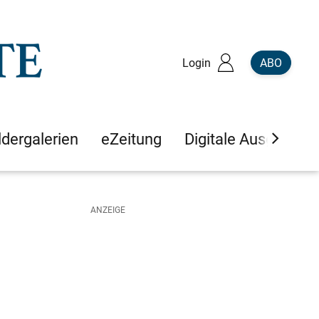
Login
ABO
ldergalerien
eZeitung
Digitale Ausgaben