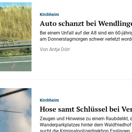
Kirchheim
Auto schanzt bei Wendlinge
Bei einem Unfall auf der A 8 sind ein 60-jähr
am Donnerstagmorgen schwer verletzt word
Antje Dörr
Kirchheim
Hose samt Schlüssel bei V
Zeugen und Hinweise zu einem Raubdelikt, 
Wanderparkplatzes hinter dem Waldfriedhof a
sucht die Kriminalpolizeidirektion Esslingen.