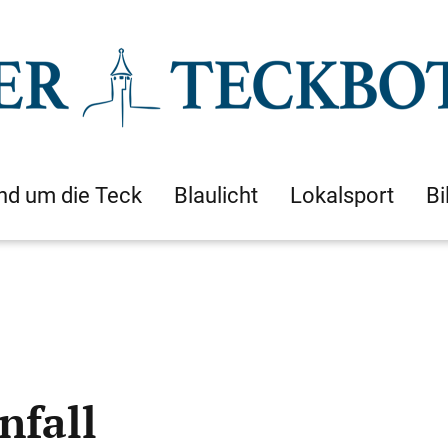
nd um die Teck
Blaulicht
Lokalsport
Bi
nfall