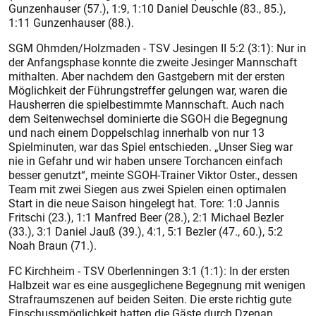
Gunzenhauser (57.), 1:9, 1:10 Daniel Deuschle (83., 85.),
1:11 Gunzenhauser (88.).
SGM Ohmden/Holzmaden - TSV Jesingen II 5:2 (3:1): Nur in
der Anfangsphase konnte die zweite Jesinger Mannschaft
mithalten. Aber nachdem den Gastgebern mit der ersten
Möglichkeit der Führungstreffer gelungen war, waren die
Hausherren die spielbestimmte Mannschaft. Auch nach
dem Seitenwechsel dominierte die SGOH die Begegnung
und nach einem Doppelschlag innerhalb von nur 13
Spielminuten, war das Spiel entschieden. „Unser Sieg war
nie in Gefahr und wir haben unsere Torchancen einfach
besser genutzt“, meinte SGOH-Trainer Viktor Oster., dessen
Team mit zwei Siegen aus zwei Spielen einen optimalen
Start in die neue Saison hingelegt hat. Tore: 1:0 Jannis
Fritschi (23.), 1:1 Manfred Beer (28.), 2:1 Michael Bezler
(33.), 3:1 Daniel Jauß (39.), 4:1, 5:1 Bezler (47., 60.), 5:2
Noah Braun (71.).
FC Kirchheim - TSV Oberlenningen 3:1 (1:1): In der ersten
Halbzeit war es eine ausgeglichene Begegnung mit wenigen
Strafraumszenen auf beiden Seiten. Die erste richtig gute
Einschussmöglichkeit hatten die Gäste durch Dzenan