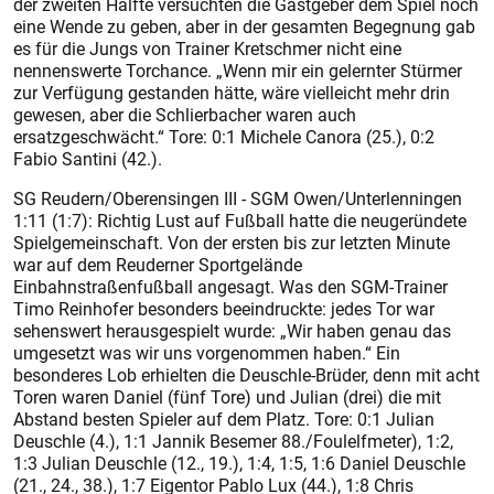
der zweiten Hälfte versuchten die Gastgeber dem Spiel noch
eine Wende zu geben, aber in der gesamten Begegnung gab
es für die Jungs von Trainer Kretschmer nicht eine
nennenswerte Torchance. „Wenn mir ein gelernter Stürmer
zur Verfügung gestanden hätte, wäre vielleicht mehr drin
gewesen, aber die Schlierbacher waren auch
ersatzgeschwächt.“ Tore: 0:1 Michele Canora (25.), 0:2
Fabio Santini (42.).
SG Reudern/Oberensingen III - SGM Owen/Unterlenningen
1:11 (1:7): Richtig Lust auf Fußball hatte die neugeründete
Spielgemeinschaft. Von der ersten bis zur letzten Minute
war auf dem Reuderner Sportgelände
Einbahnstraßenfußball angesagt. Was den SGM-Trainer
Timo Reinhofer besonders beeindruckte: jedes Tor war
sehenswert herausgespielt wurde: „Wir haben genau das
umgesetzt was wir uns vorgenommen haben.“ Ein
besonderes Lob erhielten die Deuschle-Brüder, denn mit acht
Toren waren Daniel (fünf Tore) und Julian (drei) die mit
Abstand besten Spieler auf dem Platz. Tore: 0:1 Julian
Deuschle (4.), 1:1 Jannik Besemer 88./Foulelfmeter), 1:2,
1:3 Julian Deuschle (12., 19.), 1:4, 1:5, 1:6 Daniel Deuschle
(21., 24., 38.), 1:7 Eigentor Pablo Lux (44.), 1:8 Chris