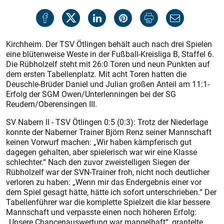
Kirchheim. Der TSV Ötlingen behält auch nach drei Spielen
eine blütenweise Weste in der Fußball-Kreisliga B, Staffel 6.
Die Rübholzelf steht mit 26:0 Toren und neun Punkten auf
dem ersten Tabellenplatz. Mit acht Toren hatten die
Deuschle-Brüder Daniel und Julian großen Anteil am 11:1-
Erfolg der SGM Owen/Unterlenningen bei der SG
Reudern/Oberensingen III.
SV Nabern II - TSV Ötlingen 0:5 (0:3): Trotz der Niederlage
konnte der Naberner Trainer Björn Renz seiner Mannschaft
keinen Vorwurf machen: „Wir haben kämpferisch gut
dagegen gehalten, aber spielerisch war wir eine Klasse
schlechter.“ Nach den zuvor zweistelligen Siegen der
Rübholzelf war der SVN-Trainer froh, nicht noch deutlicher
verloren zu haben: „Wenn mir das Endergebnis einer vor
dem Spiel gesagt hätte, hätte ich sofort unterschrieben.“ Der
Tabellenführer war die komplette Spielzeit die klar bessere
Mannschaft und verpasste einen noch höheren Erfolg:
„Unsere Chancenauswertung war mangelhaft“, grantelte