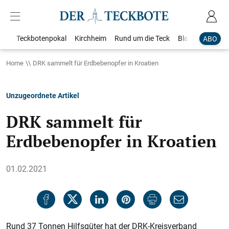
Teckbotenpokal
Kirchheim
Rund um die Teck
Blaulicht
Loka
ABO
Home
DRK sammelt für Erdbebenopfer in Kroatien
Unzugeordnete Artikel
DRK sammelt für
Erdbebenopfer in Kroatien
01.02.2021
Rund 37 Tonnen Hilfsgüter hat der DRK-Kreisverband