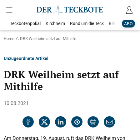
Teckbotenpokal
Kirchheim
Rund um die Teck
Blaulicht
Loka
ABO
Home
DRK Weilheim setzt auf Mithilfe
Unzugeordnete Artikel
DRK Weilheim setzt auf
Mithilfe
10.08.2021
Am Donnerstag, 19. August, ruft das DRK Weilheim von