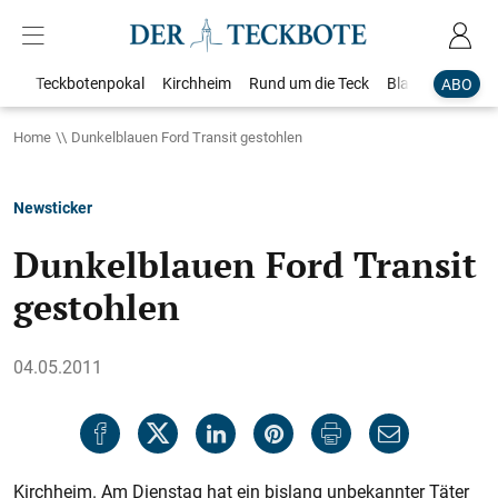
Teckbotenpokal
Kirchheim
Rund um die Teck
Blaulicht
Loka
ABO
Home
Dunkelblauen Ford Transit gestohlen
Newsticker
Dunkelblauen Ford Transit
gestohlen
04.05.2011
Kirchheim. Am Dienstag hat ein bislang unbekannter Täter