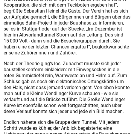
Kooperation, die sich mit dem Teckboten ergeben hat“,
begrüßte Sebastian Heinel die Gäste. Der Verein hat es sich
zur Aufgabe gemacht, die Bürgerinnen und Bürgern über das
einmalige Bahn-Projekt in jeder Bauphase zu informieren,
sei es in Stuttgart oder auf der Strecke. „Im Dezember ist
hier im Albvorlandtunnel Strom auf der Leitung. Das sind
15 000 Volt - dann sind die Besuchergruppen durch. Sie
haben eine der letzten Chancen ergattert“, beglückwünschte
er seine Zuhörerinnen und Zuhörer.
Nach der Theorie ging‘s los. Zunächst musste sich jeder
baustellenkonform einkleiden: mit Einwegsocken in die
roten Gummistiefel rein, Warnweste an und Helm auf. Zum
Schluss gab es noch ein elektronisches Ortungskärtle um
den Hals, nicht dass jemand verloren geht. Von oben konnte
man auf die Kleine Wendlinger Kurve schauen - wie sie
verläuft und auf die Brücke zuführt. Die Große Wendlinger
Kurve ist ebenfalls schon weit fortgeschritten, auch über
deren Verlauf konnte sich jeder und jede ein Bild machen.
Endlich näherte sich die Gruppe dem Tunnel. Mit jedem
Schritt wurde es kühler, der Anblick begeisterte: eine