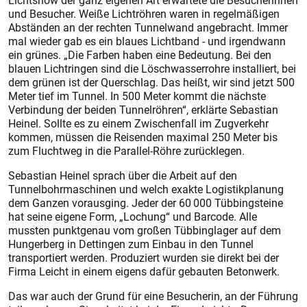
Lichtshow der ganz eigenen Art erwartete die Besucherinnen
und Besucher. Weiße Lichtröhren waren in regelmäßigen
Abständen an der rechten Tunnelwand angebracht. Immer
mal wieder gab es ein blaues Lichtband - und irgendwann
ein grünes. „Die Farben haben eine Bedeutung. Bei den
blauen Licht­ringen sind die Löschwasserrohre installiert, bei
dem grünen ist der Querschlag. Das heißt, wir sind jetzt 500
Meter tief im Tunnel. In 500 Meter kommt die nächste
Verbindung der beiden Tunnelröhren“, erklärte Sebastian
Heinel. Sollte es zu einem Zwischenfall im Zugverkehr
kommen, müssen die Reisenden maximal 250 Meter bis
zum Fluchtweg in die Parallel-Röhre zurücklegen.
Sebastian Heinel sprach über die Arbeit auf den
Tunnelbohrmaschinen und welch exakte Logistikplanung
dem Ganzen vorausging. Jeder der 60 000 Tübbing­steine
hat seine eigene Form, „Lochung“ und Barcode. Alle
mussten punktgenau vom großen Tübbinglager auf dem
Hungerberg in Dettingen zum Einbau in den Tunnel
transportiert werden. Produziert wurden sie direkt bei der
Firma Leicht in einem eigens dafür gebauten Betonwerk.
Das war auch der Grund für eine Besucherin, an der Führung