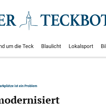
nd um die Teck
Blaulicht
Lokalsport
Bi
rkplätze ist ein Problem
odernisiert