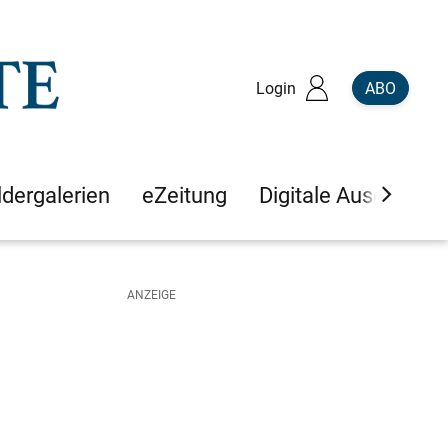
Login
ABO
ldergalerien
eZeitung
Digitale Ausgaben