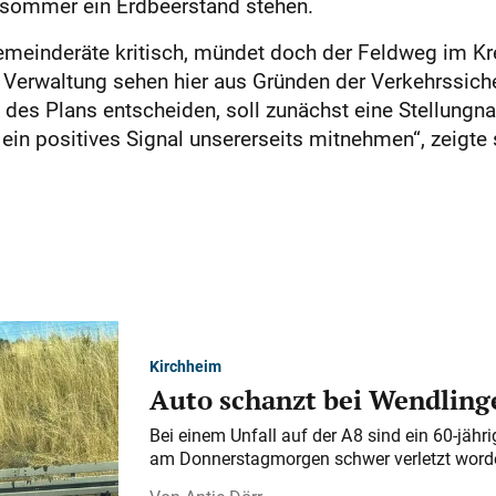
hsommer ein Erdbeerstand stehen.
meinderäte kritisch, mündet doch der Feldweg im Kre
 Verwaltung sehen hier aus Gründen der Verkehrssich
t des Plans entscheiden, soll zunächst eine Stellung
 ein positives Signal unsererseits mitnehmen“, zeigt
Kirchheim
Auto schanzt bei Wendlinge
Bei einem Unfall auf der A 8 sind ein 60-jähr
am Donnerstagmorgen schwer verletzt word