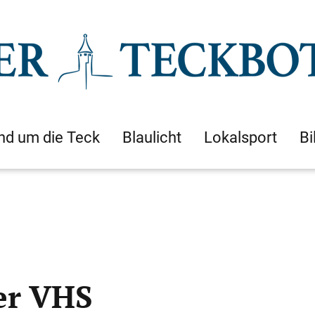
nd um die Teck
Blaulicht
Lokalsport
Bi
er VHS