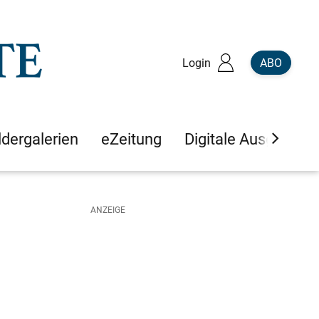
Login
ABO
ldergalerien
eZeitung
Digitale Ausgaben