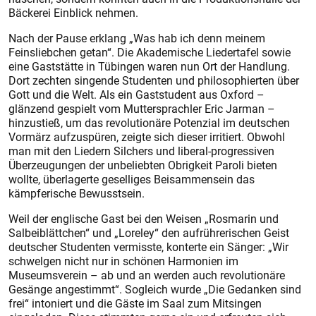
Bäckerei Einblick nehmen.
Nach der Pause erklang „Was hab ich denn meinem
Feinsliebchen getan“. Die Akademische Liedertafel sowie
eine Gaststätte in Tübingen waren nun Ort der Handlung.
Dort zechten singende Studenten und philosophierten über
Gott und die Welt. Als ein Gaststudent aus Oxford –
glänzend gespielt vom Muttersprachler Eric Jarman –
hinzustieß, um das revolutionäre Potenzial im deutschen
Vormärz aufzuspüren, zeigte sich dieser irritiert. Obwohl
man mit den Liedern Silchers und liberal-progressiven
Überzeugungen der unbeliebten Obrigkeit Paroli bieten
wollte, überlagerte geselliges Beisammensein das
kämpferische Bewusstsein.
Weil der englische Gast bei den Weisen „Rosmarin und
Salbeiblättchen“ und „Loreley“ den aufrührerischen Geist
deutscher Studenten vermisste, konterte ein Sänger: „Wir
schwelgen nicht nur in schönen Harmonien im
Museumsverein – ab und an werden auch revolutionäre
Gesänge angestimmt“. Sogleich wurde „Die Gedanken sind
frei“ intoniert und die Gäste im Saal zum Mitsingen