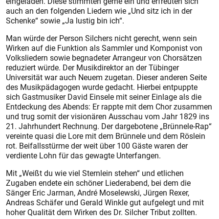
eingeladen. Diese stimmten gerne ein und erfreuten sich
auch an den folgenden Liedern wie „Und sitz ich in der
Schenke“ sowie „Ja lustig bin ich“.
Man würde der Person Silchers nicht gerecht, wenn sein
Wirken auf die Funktion als Sammler und Komponist von
Volksliedern sowie begnadeter Arrangeur von Chorsätzen
reduziert würde. Der Musikdirektor an der Tübinger
Universität war auch Neuem zugetan. Dieser anderen Seite
des Musikpädagogen wurde gedacht. Hierbei entpuppte
sich Gastmusiker David Einsele mit seiner Einlage als die
Entdeckung des Abends: Er rappte mit dem Chor zusammen
und trug somit der visionären Ausschau vom Jahr 1829 ins
21. Jahrhundert Rechnung. Der dargebotene „Brünnele-Rap“
vereinte quasi die Lore mit dem Brünnele und dem Röslein
rot. Beifallsstürme der weit über 100 Gäste waren der
verdiente Lohn für das gewagte Unterfangen.
Mit „Weißt du wie viel Sternlein stehen“ und etlichen
Zugaben endete ein schöner Liederabend, bei dem die
Sänger Eric Jarman, André Moselewski, Jürgen Rexer,
Andreas Schäfer und Gerald Winkle gut aufgelegt und mit
hoher Qualität dem Wirken des Dr. Silcher Tribut zollten.