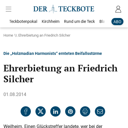
Teckbotenpokal
Kirchheim
Rund um die Teck
Blaulicht
Loka
ABO
Home
Ehrerbietung an Friedrich Silcher
Die „Holzmadian Harmonists“ ernteten Beifallsstürme
Ehrerbietung an Friedrich
Silcher
01.08.2014
Weilheim. Einen Glückstreffer landete, wer bei der