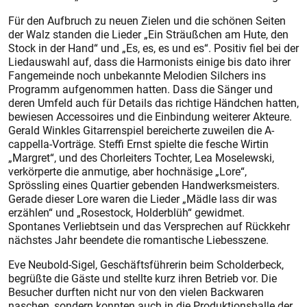
Für den Aufbruch zu neuen Zielen und die schönen Seiten
der Walz standen die Lieder „Ein Sträußchen am Hute, den
Stock in der Hand“ und „Es, es, es und es“. Positiv fiel bei der
Liedauswahl auf, dass die Harmonists einige bis dato ihrer
Fangemeinde noch unbekannte Melodien Silchers ins
Programm aufgenommen hatten. Dass die Sänger und
deren Umfeld auch für Details das richtige Händchen hatten,
bewiesen Accessoires und die Einbindung weiterer Akteure.
Gerald Winkles Gitarrenspiel bereicherte zuweilen die A-
cappella-Vorträge. Steffi Ernst spielte die fesche Wirtin
„Margret“, und des Chorleiters Tochter, Lea Moselewski,
verkörperte die anmutige, aber hochnäsige „Lore“,
Sprössling eines Quartier gebenden Handwerksmeisters.
Gerade dieser Lore waren die Lieder „Mädle lass dir was
erzählen“ und „Rose­stock, Holderblüh“ gewidmet.
Spontanes Verliebtsein und das Versprechen auf Rückkehr
nächstes Jahr beendete die romantische Liebesszene.
Eve Neubold-Sigel, Geschäftsführerin beim Scholderbeck,
begrüßte die Gäste und stellte kurz ihren Betrieb vor. Die
Besucher durften nicht nur von den vielen Backwaren
naschen, sondern konnten auch in die Produktionshalle der