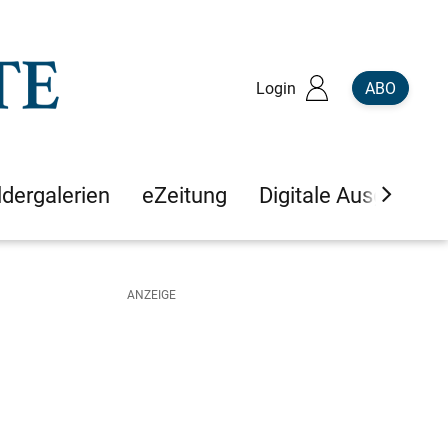
Login
ABO
ldergalerien
eZeitung
Digitale Ausgaben