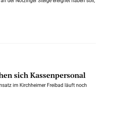
n der Notzinger Steige ereignet haben soll,
en sich Kassenpersonal
nsatz im Kirchheimer Freibad läuft noch