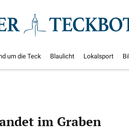
nd um die Teck
Blaulicht
Lokalsport
Bi
 landet im Graben