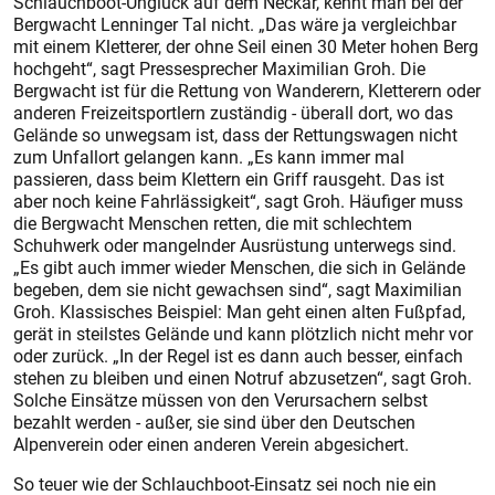
Schlauchboot-Unglück auf dem Neckar, kennt man bei der
Bergwacht Lenninger Tal nicht. „Das wäre ja vergleichbar
mit einem Kletterer, der ohne Seil einen 30 Meter hohen Berg
hochgeht“, sagt Pressesprecher Maximilian Groh. Die
Bergwacht ist für die Rettung von Wanderern, Kletterern oder
anderen Freizeitsportlern zuständig - überall dort, wo das
Gelände so unwegsam ist, dass der Rettungswagen nicht
zum Unfallort gelangen kann. „Es kann immer mal
passieren, dass beim Klettern ein Griff rausgeht. Das ist
aber noch keine Fahrlässigkeit“, sagt Groh. Häufiger muss
die Bergwacht Menschen retten, die mit schlechtem
Schuhwerk oder mangelnder Ausrüstung unterwegs sind.
„Es gibt auch immer wieder Menschen, die sich in Gelände
begeben, dem sie nicht gewachsen sind“, sagt Maximilian
Groh. Klassisches Beispiel: Man geht einen alten Fußpfad,
gerät in steilstes Gelände und kann plötzlich nicht mehr vor
oder zurück. „In der Regel ist es dann auch besser, einfach
stehen zu bleiben und einen Notruf abzusetzen“, sagt Groh.
Solche Einsätze müssen von den Verursachern selbst
bezahlt werden - außer, sie sind über den Deutschen
Alpenverein oder einen anderen Verein abgesichert.
So teuer wie der Schlauchboot-Einsatz sei noch nie ein