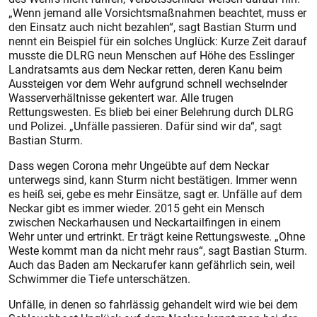
„Wenn jemand alle Vorsichtsmaßnahmen beachtet, muss er
den Einsatz auch nicht bezahlen“, sagt Bastian Sturm und
nennt ein Beispiel für ein solches Unglück: Kurze Zeit darauf
musste die DLRG neun Menschen auf Höhe des Esslinger
Landratsamts aus dem Ne­ckar retten, deren Kanu beim
Aussteigen vor dem Wehr aufgrund schnell wechselnder
Wasserverhältnisse gekentert war. Alle trugen
Rettungswesten. Es blieb bei einer Belehrung durch DLRG
und Polizei. „Unfälle passieren. Dafür sind wir da“, sagt
Bastian Sturm.
Dass wegen Corona mehr Ungeübte auf dem Neckar
unterwegs sind, kann Sturm nicht bestätigen. Immer wenn
es heiß sei, gebe es mehr Einsätze, sagt er. Unfälle auf dem
Neckar gibt es immer wieder. 2015 geht ein Mensch
zwischen Neckarhausen und Neckar­tailfin­gen in einem
Wehr unter und ertrinkt. Er trägt keine Rettungsweste. „Ohne
Weste kommt man da nicht mehr raus“, sagt Bas­tian Sturm.
Auch das Baden am Neckarufer kann gefährlich sein, weil
Schwimmer die Tiefe unter­schätzen.
Unfälle, in denen so fahrlässig gehandelt wird wie bei dem