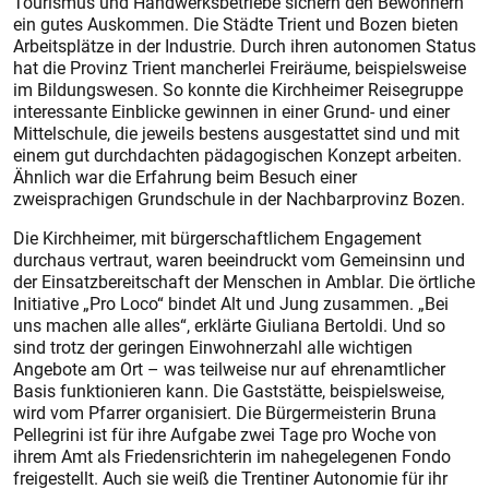
Tourismus und Handwerksbetriebe sichern den Bewohnern
ein gutes Auskommen. Die Städte Trient und Bozen bieten
Arbeitsplätze in der Industrie. Durch ihren autonomen Status
hat die Provinz Trient mancherlei Freiräume, beispielsweise
im Bildungswesen. So konnte die Kirchheimer Reisegruppe
interessante Einblicke gewinnen in einer Grund- und einer
Mittelschule, die jeweils bestens ausgestattet sind und mit
einem gut durchdachten pädagogischen Konzept arbeiten.
Ähnlich war die Erfahrung beim Besuch einer
zweisprachigen Grundschule in der Nachbarprovinz Bozen.
Die Kirchheimer, mit bürgerschaftlichem Engagement
durchaus vertraut, waren beeindruckt vom Gemeinsinn und
der Einsatzbereitschaft der Menschen in Amblar. Die örtliche
Initiative „Pro Loco“ bindet Alt und Jung zusammen. „Bei
uns machen alle alles“, erklärte Giuliana Bertoldi. Und so
sind trotz der geringen Einwohnerzahl alle wichtigen
Angebote am Ort – was teilweise nur auf ehrenamtlicher
Basis funktionieren kann. Die Gaststätte, beispielsweise,
wird vom Pfarrer organisiert. Die Bürgermeisterin Bruna
Pellegrini ist für ihre Aufgabe zwei Tage pro Woche von
ihrem Amt als Friedensrichterin im nahegelegenen Fondo
freigestellt. Auch sie weiß die Trentiner Autonomie für ihr