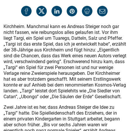
Kirchheim. Manchmal kann es And­reas Steiger noch gar
nicht fassen, wie reibungslos alles gelaufen ist. Vor ihm
liegt Targi, ein Spiel um Tuaregs, Datteln, Salz und Pfeffer.
„Targi ist das erste Spiel, das ich je entwickelt habe“, erzählt
der 38-Jährige aus Kirchheim und fügt hinzu: „Eigentlich
sind die Chancen, dass das Werk eines neuen Autors verlegt
wird, verschwindend gering“. Erschwerend hinzu kam, dass
„Targi“ ein Spiel für zwei Personen ist und nur wenige
Verlage reine Zweierspiele herausgeben. Der Kirchheimer
hat es aber trotzdem geschafft. Mit seinem Erstlingswerk
konnte er auf Anhieb bei dem renommierten Kosmos-Verlag
landen. „Targi“ leistet dort Spielehits wie „Die Siedler von
Catan“, „Ubongo“ oder „Die Säulen der Erde“ Gesellschaft.
Zwei Jahre ist es her, dass Andreas Steiger die Idee zu
„Targi“ hatte. Die Spielleidenschaft des Erziehers, der in
einem privaten Kindergarten in Stuttgart arbeitet, begann
aber schon früher. „Bis vor sechs Jahren waren wir
eigentlich noch ganz normale Spieler“, erzählt Andreas