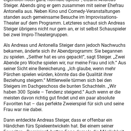
Steiger. Abends ging er gern zusammen mit seiner Ehefrau
Antonella aus. Neben Kino und Comedy-Veranstaltungen
standen auch gemeinsame Besuche im Improvisations-
Theater auf dem Programm. Letzteres schaut sich And­reas
Steiger übrigens nicht nur gern an, er ist selbst Schauspieler
bei zwei Impro-Theatergruppen.
Als Andreas und Antonella Steiger dann jedoch Nachwuchs
bekamen, änderte sich ihr Abendprogramm: Sie begannen
zu spielen. „Seither hat es uns gepackt“, sagt Steiger. „Zwei
Abende pro Woche spielen wir, nur meine Frau und ich.“ Aus
seiner Sicht eine Bereicherung. „Ich glaube, wenn mehr
Pärchen spielen würden, könnte das die Qualität ihrer
Beziehung steigern.“ Mittlerweile türmen sich bei den
Steigers im Dachgeschoss die bunten Schachteln. „Wir
haben 300 Spiele – Tendenz steigend.“ Auch wenn er die
meisten davon richtig gut findet und ein paar absolute
Favoriten hat – das perfekte Zweierspiel für sich und seine
Frau war nie dabei.
Dann entdeckte Andreas Steiger, dass er offenbar ein
Händchen fürs Spieleentwickeln hat. Bei einem seiner