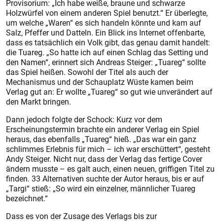
Provisorium: „Ich habe weiße, braune und schwarze
Holzwürfel von einem anderen Spiel benutzt.“ Er überlegte,
um welche „Waren“ es sich handeln könnte und kam auf
Salz, Pfeffer und Datteln. Ein Blick ins Internet offenbarte,
dass es tatsächlich ein Volk gibt, das genau damit handelt:
die Tuareg. „So hatte ich auf einen Schlag das Setting und
den Namen“, erinnert sich Andreas Steiger: „Tuareg“ sollte
das Spiel heißen. Sowohl der Titel als auch der
Mechanismus und der Schauplatz Wüste kamen beim
Verlag gut an: Er wollte „Tuareg“ so gut wie unverändert auf
den Markt bringen.
Dann jedoch folgte der Schock: Kurz vor dem
Erscheinungstermin brachte ein anderer Verlag ein Spiel
heraus, das ebenfalls „Tuareg“ hieß. „Das war ein ganz
schlimmes Erlebnis für mich – ich war erschüttert“, gesteht
Andy Steiger. Nicht nur, dass der Verlag das fertige Cover
ändern musste – es galt auch, einen neuen, griffigen Titel zu
finden. 33 Alternativen suchte der Autor heraus, bis er auf
„Targi“ stieß: „So wird ein einzelner, männlicher Tuareg
bezeichnet.“
Dass es von der Zusage des Verlags bis zur