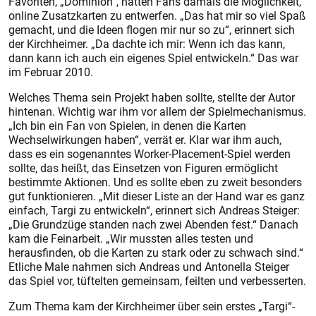
Favoriten, „Dominion“, hatten Fans damals die Möglichkeit,
online Zusatzkarten zu entwerfen. „Das hat mir so viel Spaß
gemacht, und die Ideen flogen mir nur so zu“, erinnert sich
der Kirchheimer. „Da dachte ich mir: Wenn ich das kann,
dann kann ich auch ein eigenes Spiel entwickeln.“ Das war
im Februar 2010.
Welches Thema sein Projekt haben sollte, stellte der Autor
hintenan. Wichtig war ihm vor allem der Spielmechanismus.
„Ich bin ein Fan von Spielen, in denen die Karten
Wechselwirkungen haben“, verrät er. Klar war ihm auch,
dass es ein sogenanntes Worker-Placement-Spiel werden
sollte, das heißt, das Einsetzen von Figuren ermöglicht
bestimmte Aktionen. Und es sollte eben zu zweit besonders
gut funktionieren. „Mit dieser Liste an der Hand war es ganz
einfach, Targi zu entwickeln“, erinnert sich Andreas Steiger:
„Die Grundzüge standen nach zwei Abenden fest.“ Danach
kam die Feinarbeit. „Wir mussten alles testen und
herausfinden, ob die Karten zu stark oder zu schwach sind.“
Etliche Male nahmen sich And­reas und Antonella Steiger
das Spiel vor, tüftelten gemeinsam, feilten und verbesserten.
Zum Thema kam der Kirchheimer über sein erstes „Targi“-