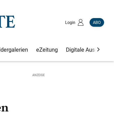
Login
ABO
ldergalerien
eZeitung
Digitale Ausgaben
en