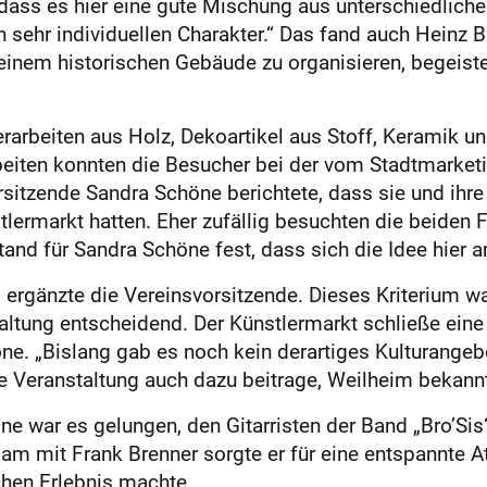
, dass es hier eine gute Mischung aus unterschiedlich
 sehr individuellen Charakter.“ Das fand auch Heinz 
 einem historischen Gebäude zu organisieren, begeiste
nerarbeiten aus Holz, Dekoartikel aus Stoff, Keramik 
eiten konnten die Besucher bei der vom Stadtmarketi
sitzende Sandra Schöne berichtete, dass sie und ihre
tlermarkt hatten. Eher zufällig besuchten die beiden
 stand für Sandra Schöne fest, dass sich die Idee hier
, ergänzte die Vereinsvorsitzende. Dieses Kriterium w
taltung entscheidend. Der Künstlermarkt schließe ein
ne. „Bislang gab es noch kein derartiges Kulturangeb
ie Veranstaltung auch dazu beitrage, Weilheim bekann
 war es gelungen, den Gitarristen der Band „Bro’Sis“,
m mit Frank Brenner sorgte er für eine entspannte 
hen Erlebnis machte.