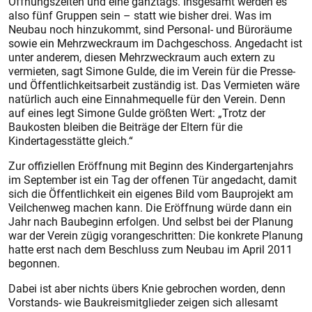
Öffnungszeiten und eine ganztags. Insgesamt werden es
also fünf Gruppen sein – statt wie bisher drei. Was im
Neubau noch hinzukommt, sind Personal- und Büroräume
sowie ein Mehrzweckraum im Dachgeschoss. Angedacht ist
unter anderem, diesen Mehrzweckraum auch extern zu
vermieten, sagt Simone Gulde, die im Verein für die Presse-
und Öffentlichkeitsarbeit zuständig ist. Das Vermieten wäre
natürlich auch eine Einnahmequelle für den Verein. Denn
auf eines legt Simone Gulde größten Wert: „Trotz der
Baukosten bleiben die Beiträge der Eltern für die
Kindertagesstätte gleich.“
Zur offiziellen Eröffnung mit Beginn des Kindergartenjahrs
im September ist ein Tag der offenen Tür angedacht, damit
sich die Öffentlichkeit ein eigenes Bild vom Bauprojekt am
Veilchenweg machen kann. Die Eröffnung würde dann ein
Jahr nach Baubeginn erfolgen. Und selbst bei der Planung
war der Verein zügig vorangeschritten: Die konkrete Planung
hatte erst nach dem Beschluss zum Neubau im April 2011
begonnen.
Dabei ist aber nichts übers Knie gebrochen worden, denn
Vorstands- wie Baukreismitglieder zeigen sich allesamt