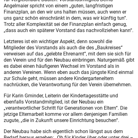
Angelmaier spricht von einem „guten, langfristigen
Finanzplan, an den wir uns halten müssen, auch wenn er
uns ganz schön einschränkt in dem, was wir künftig tun“.
Trotz aller Komplexität sei der Finanzplan einfach genug,
„dass auch ein späterer Vorstand das nachvollziehen kann“.
Letzteres ist ein wichtiger Aspekt, denn sowohl die
Mitglieder des Vorstands als auch die des „Baukreises“
verweisen auf das „gelebte Ehrenamt“, mit dem sie sich für
den Verein und für den Neubau einbringen. Naturgemäß gibt
es dabei einen häufigeren Wechsel im Vorstand als in
anderen Vereinen. Wenn eben auch das jüngste Kind einmal
zur Schule geht, müssen andere Kindergarteneltern
nachrücken, die Verantwortung für den Verein übernehmen.
Für Karin Gminder, Leiterin der Kindertagesstätte und
ebenfalls Vorstandmitglied, ist der Neubau ein
„verantwortlicher Schritt für Generationen von Eltern“. Die
jetzige Elternarbeit komme vor allem denjenigen Familien
zugute, „die in Zukunft unsere Einrichtung besuchen“.
Der Neubau habe sich eigentlich schon längst aus dem
Bedarf heraus ergeben: „Ob für Kinder über oder unter drei –