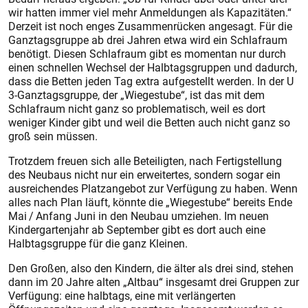
wir hatten immer viel mehr Anmeldungen als Kapazitäten.“
Derzeit ist noch enges Zusammenrücken angesagt. Für die
Ganztags­gruppe ab drei Jahren etwa wird ein Schlafraum
benötigt. Diesen Schlafraum gibt es momentan nur durch
einen schnellen Wechsel der Halbtagsgruppen und dadurch,
dass die Betten jeden Tag extra aufgestellt werden. In der U
3-Ganztagsgruppe, der „Wiegestube“, ist das mit dem
Schlafraum nicht ganz so problematisch, weil es dort
weniger Kinder gibt und weil die Betten auch nicht ganz so
groß sein müssen.
Trotzdem freuen sich alle Beteiligten, nach Fertigstellung
des Neubaus nicht nur ein erweitertes, sondern sogar ein
ausreichendes Platzangebot zur Verfügung zu haben. Wenn
alles nach Plan läuft, könnte die „Wiegestube“ bereits Ende
Mai / Anfang Juni in den Neubau umziehen. Im neuen
Kindergartenjahr ab September gibt es dort auch eine
Halbtagsgruppe für die ganz Kleinen.
Den Großen, also den Kindern, die älter als drei sind, stehen
dann im 20 Jahre alten „Altbau“ insgesamt drei Gruppen zur
Verfügung: eine halbtags, eine mit verlängerten