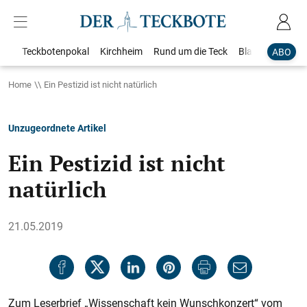
Teckbotenpokal
Kirchheim
Rund um die Teck
Blaulicht
Loka
ABO
Home
Ein Pestizid ist nicht natürlich
Unzugeordnete Artikel
Ein Pestizid ist nicht
natürlich
21.05.2019
Zum Leserbrief „Wissenschaft kein Wunschkonzert“ vom