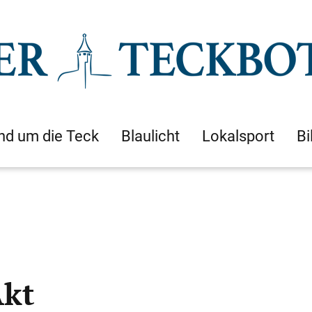
nd um die Teck
Blaulicht
Lokalsport
Bi
Akt