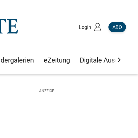
Login
ABO
ldergalerien
eZeitung
Digitale Ausgaben