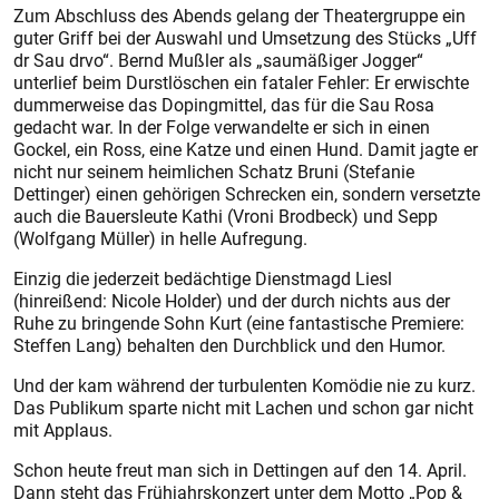
Zum Abschluss des Abends gelang der Theatergruppe ein
guter Griff bei der Auswahl und Umsetzung des Stücks „Uff
dr Sau drvo“. Bernd Mußler als „saumäßiger Jogger“
unterlief beim Durstlöschen ein fataler Fehler: Er erwischte
dummerweise das Dopingmittel, das für die Sau Rosa
gedacht war. In der Folge verwandelte er sich in einen
Gockel, ein Ross, eine Katze und einen Hund. Damit jagte er
nicht nur seinem heimlichen Schatz Bruni (Stefanie
Dettinger) einen gehörigen Schrecken ein, sondern versetzte
auch die Bauersleute Kathi (Vroni Brodbeck) und Sepp
(Wolfgang Müller) in helle Aufregung.
Einzig die jederzeit bedächtige Dienstmagd Liesl
(hinreißend: Nicole Holder) und der durch nichts aus der
Ruhe zu bringende Sohn Kurt (eine fantastische Premiere:
Steffen Lang) behalten den Durchblick und den Humor.
Und der kam während der turbulenten Komödie nie zu kurz.
Das Publikum sparte nicht mit Lachen und schon gar nicht
mit Applaus.
Schon heute freut man sich in Dettingen auf den 14. April.
Dann steht das Frühjahrskonzert unter dem Motto „Pop &