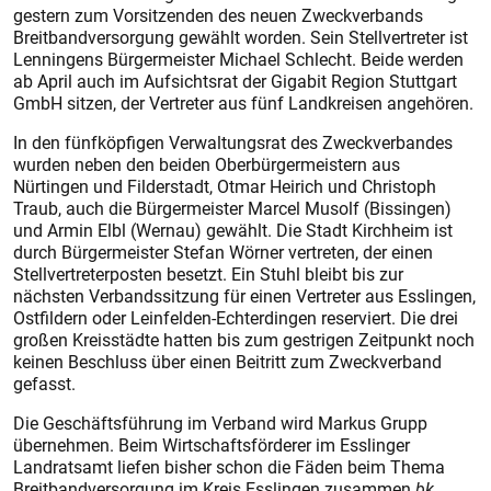
gestern zum Vorsitzenden des neuen Zweckverbands
Breitbandversorgung gewählt worden. Sein Stellvertreter ist
Lenningens Bürgermeister Michael Schlecht. Beide werden
ab April auch im Aufsichtsrat der Gigabit Region Stuttgart
GmbH sitzen, der Vertreter aus fünf Landkreisen angehören.
In den fünfköpfigen Verwaltungsrat des Zweckverbandes
wurden neben den beiden Oberbürgermeistern aus
Nürtingen und Filderstadt, Otmar Heirich und Christoph
Traub, auch die Bürgermeister Marcel Musolf (Bissingen)
und Armin Elbl (Wernau) gewählt. Die Stadt Kirchheim ist
durch Bürgermeister Stefan Wörner vertreten, der einen
Stellvertreterposten besetzt. Ein Stuhl bleibt bis zur
nächsten Verbandssitzung für einen Vertreter aus Esslingen,
Ostfildern oder Leinfelden-Echterdingen reserviert. Die drei
großen Kreisstädte hatten bis zum gestrigen Zeitpunkt noch
keinen Beschluss über einen Beitritt zum Zweckverband
gefasst.
Die Geschäftsführung im Verband wird Markus Grupp
übernehmen. Beim Wirtschaftsförderer im Esslinger
Landratsamt liefen bisher schon die Fäden beim Thema
Breitbandversorgung im Kreis Esslingen zusammen.
bk