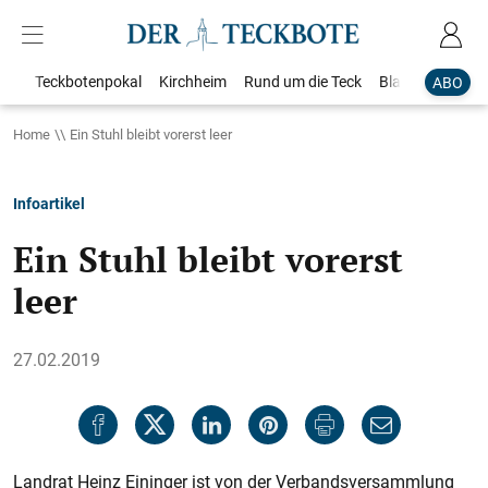
Teckbotenpokal
Kirchheim
Rund um die Teck
Blaulicht
Loka
ABO
Home
Ein Stuhl bleibt vorerst leer
Infoartikel
Ein Stuhl bleibt vorerst
leer
27.02.2019
Landrat Heinz Eininger ist von der Verbandsversammlung