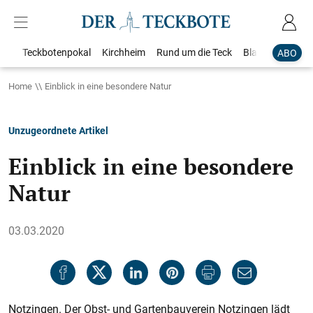
Teckbotenpokal
Kirchheim
Rund um die Teck
Blaulicht
Loka
ABO
Home
Einblick in eine besondere Natur
Unzugeordnete Artikel
Einblick in eine besondere
Natur
03.03.2020
Notzingen. Der Obst- und Gartenbauverein Notzingen lädt