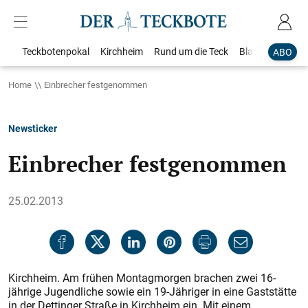
Teckbotenpokal
Kirchheim
Rund um die Teck
Blaulicht
Loka
ABO
Home
Einbrecher festgenommen
Newsticker
Einbrecher festgenommen
25.02.2013
Kirchheim. Am frühen Montagmorgen brachen zwei 16-
jährige Jugendliche sowie ein 19-Jähriger in eine Gaststätte
in der Dettinger Straße in Kirchheim ein. Mit einem