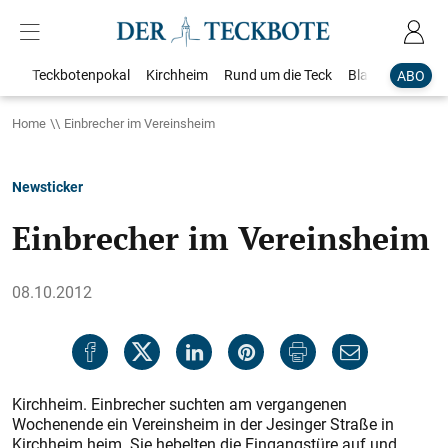
Teckbotenpokal
Kirchheim
Rund um die Teck
Blaulicht
Loka
ABO
Home
Einbrecher im Vereinsheim
Newsticker
Einbrecher im Vereinsheim
08.10.2012
Kirchheim. Einbrecher suchten am vergangenen
Wochenende ein Vereinsheim in der Jesinger Straße in
Kirchheim heim. Sie hebelten die Eingangstüre auf und