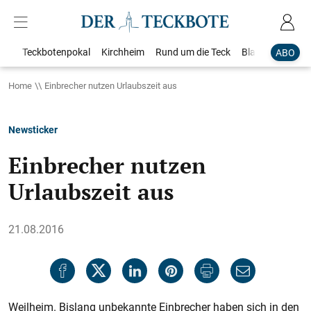
Teckbotenpokal
Kirchheim
Rund um die Teck
Blaulicht
Loka
ABO
Home
Einbrecher nutzen Urlaubszeit aus
Newsticker
Einbrecher nutzen
Urlaubszeit aus
21.08.2016
Weilheim. Bislang unbekannte Einbrecher haben sich in den