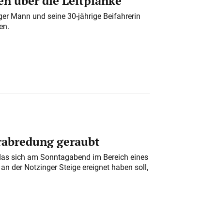
n über die Leitplanke
iger Mann und seine 30-jährige Beifahrerin
en.
erabredung geraubt
das sich am Sonntagabend im Bereich eines
n der Notzinger Steige ereignet haben soll,