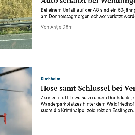
Auto schanzt bei Wendlinge
Bei einem Unfall auf der A 8 sind ein 60-jähr
am Donnerstagmorgen schwer verletzt word
Antje Dörr
Kirchheim
Hose samt Schlüssel bei V
Zeugen und Hinweise zu einem Raubdelikt, 
Wanderparkplatzes hinter dem Waldfriedhof a
sucht die Kriminalpolizeidirektion Esslingen.