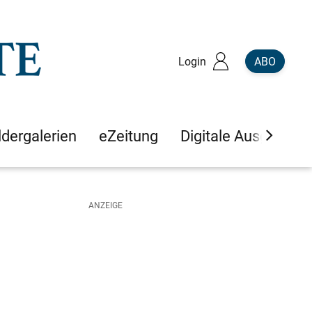
Login
ABO
ldergalerien
eZeitung
Digitale Ausgaben