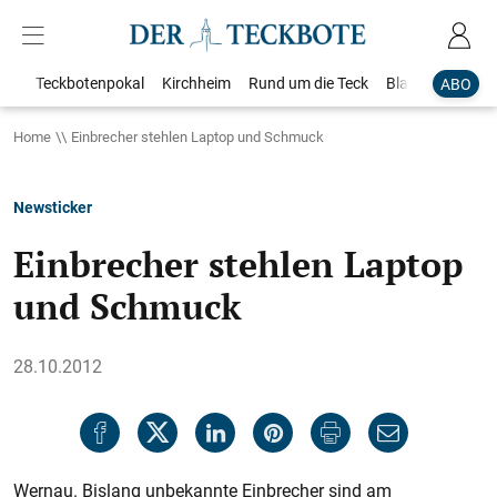
Teckbotenpokal
Kirchheim
Rund um die Teck
Blaulicht
Loka
ABO
Home
Einbrecher stehlen Laptop und Schmuck
Newsticker
Einbrecher stehlen Laptop
und Schmuck
28.10.2012
Wernau. Bislang unbekannte Einbrecher sind am