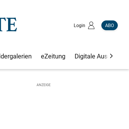
Login
ABO
ldergalerien
eZeitung
Digitale Ausgaben