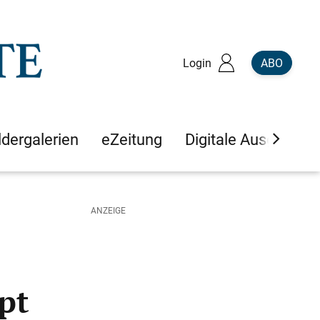
Login
ABO
ldergalerien
eZeitung
Digitale Ausgaben
pt