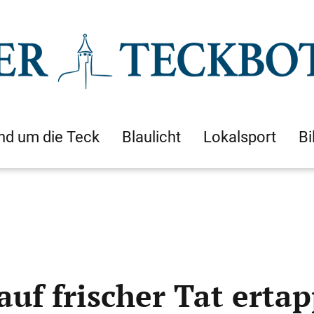
nd um die Teck
Blaulicht
Lokalsport
Bi
uf frischer Tat ertap