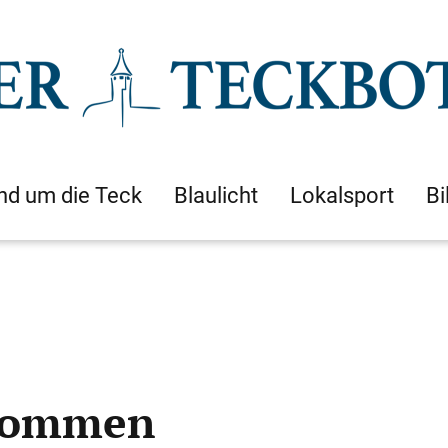
nd um die Teck
Blaulicht
Lokalsport
Bi
enommen