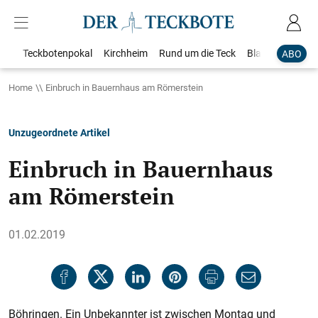
Teckbotenpokal
Kirchheim
Rund um die Teck
Blaulicht
Loka
ABO
Home
Einbruch in Bauernhaus am Römerstein
Unzugeordnete Artikel
Einbruch in Bauernhaus
am Römerstein
01.02.2019
Böhringen. Ein Unbekannter ist zwischen Montag und