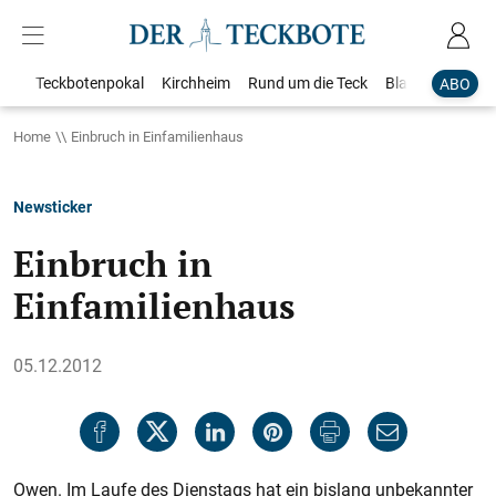
Teckbotenpokal
Kirchheim
Rund um die Teck
Blaulicht
Loka
ABO
Home
Einbruch in Einfamilienhaus
Newsticker
Einbruch in
Einfamilienhaus
05.12.2012
Owen. Im Laufe des Dienstags hat ein bislang unbekannter