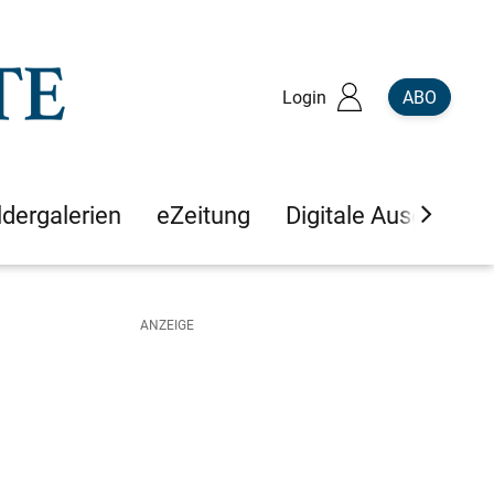
Login
ABO
ldergalerien
eZeitung
Digitale Ausgaben