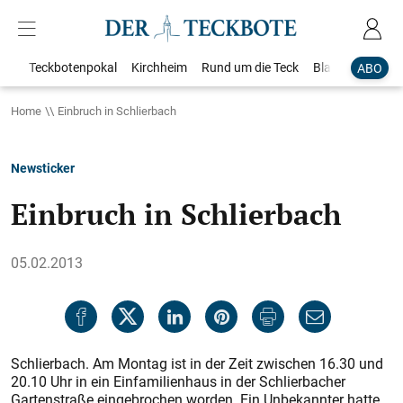
Teckbotenpokal
Kirchheim
Rund um die Teck
Blaulicht
Loka
ABO
Home
Einbruch in Schlierbach
Newsticker
Einbruch in Schlierbach
05.02.2013
Schlierbach. Am Montag ist in der Zeit zwischen 16.30 und
20.10 Uhr in ein Einfamilienhaus in der Schlierbacher
Gartenstraße eingebrochen worden. Ein Unbekannter hatte