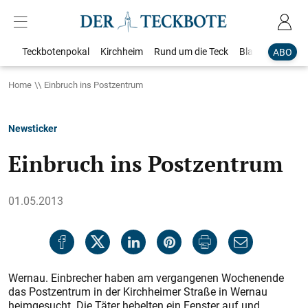
Teckbotenpokal
Kirchheim
Rund um die Teck
Blaulicht
Loka
ABO
Home
Einbruch ins Postzentrum
Newsticker
Einbruch ins Postzentrum
01.05.2013
Wernau. Einbrecher haben am vergangenen Wochenende
das Postzentrum in der Kirchheimer Straße in Wernau
heimgesucht. Die Täter hebelten ein Fenster auf und