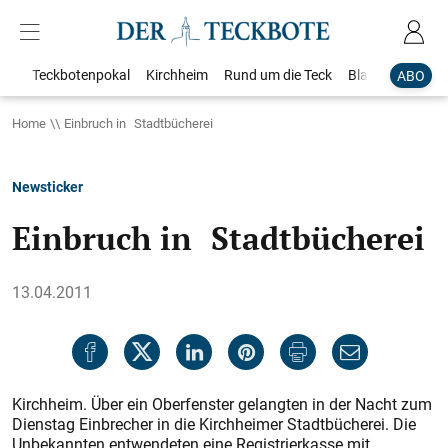
Teckbotenpokal
Kirchheim
Rund um die Teck
Blaulicht
Loka
ABO
Home
Einbruch in Stadtbücherei
Newsticker
Einbruch in Stadtbücherei
13.04.2011
Kirchheim. Über ein Oberfenster gelangten in der Nacht zum
Dienstag Einbrecher in die Kirchheimer Stadtbücherei. Die
Unbekannten entwendeten eine Registrierkasse mit