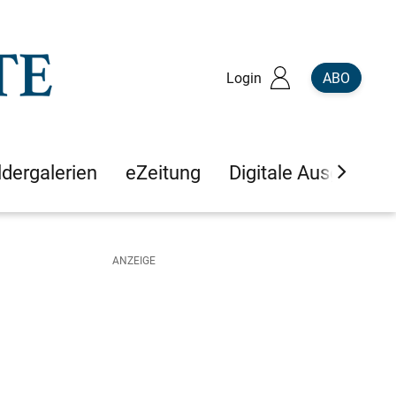
Login
ABO
ldergalerien
eZeitung
Digitale Ausgaben