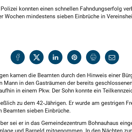
Polizei konnten einen schnellen Fahndungserfolg verb
vier Wochen mindestens sieben Einbrüche in Vereinsh
igen kamen die Beamten durch den Hinweis einer Bürge
 Mann in den Gasträumen der bereits geschlossenen S
aufhin in einem Pkw. Der Sohn konnte ein Teilkennzei
ließlich zu dem 42-Jährigen. Er wurde am gestrigen F
n Beamten sieben Einbrüche.
mber sei er in das Gemeindezentrum Bohnauhaus einge
nlage und Bargeld mitgenommen. In den Nächten zum