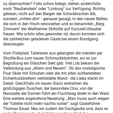
zu übernachten? Falls schon belegt, stehen andernfalls
noch "Reußenstein" oder "Limburg" zur Verfügung. Richtig
gelesen, nicht auf den Bergen der Schwäbischen Alb,
sondern „mitten drin" - genauer gesagt, in den neuen Betten,
die sich in den frisch renovierten und so benannten „Berg-
Zimmern" der Weilheimer Skihütte auf Kurzzeit-Urlauber
freuen. Wie schön alles geworden ist, davon konnten sich
die zahlreichen geladenen Gäste bei einem Rundgang
überzeugen.
Vom Parkplatz Talwiesen aus gelangten die meisten per
Shuttle-Bus zum neuen Schmuckkästchen, wo es zur
Begrüßung ein Gläschen Sekt gab. Viel Lob bekam die
Verbindung aus „Altem und Neuem“. Ob das nostalgische
Paar Skier mit Schuhen oder die mit alten aufbereiteten
Eichenholzbrettern verkleidete Wand - die Liebe steckt im
Detail. Gleichfalls im neuen Glanz erstrahlen die
großzügigen Duschen, der besondere Clou, von der
Nasszelle der Damen führt ein Fluchtweg direkt in den Wald.
Eine weitere angenehme Neuerung: „Man muss auch wegen
der Toilette nicht mehr nachts runter“, sagt Gästeführer
Thomas Bauer. Neu sei zudem die Dachgaube und, dass es