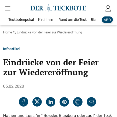
Teckbotenpokal
Kirchheim
Rund um die Teck
Blaulicht
Loka
ABO
Home
Eindrücke von der Feier zur Wiedereröffnung
Infoartikel
Eindrücke von der Feier
zur Wiedereröffnung
05.02.2020
Hat jemand Lust, "im" Bossler, Bläsiberg oder „auf" der Teck