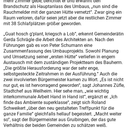
mehr Zimmer gebe, berichtet er und erwähnt den
Brandschutz als Hauptanlass des Umbaus, „nun sind die
Rauchmelder mit der ganzen Hütte vernetzt“. Zwar ging ein
Raum verloren, dafür seien jetzt aber die restlichen Zimmer
mit 38 Schlafplätzen größer geworden.
„Guat hosch g‘plant, kriegsch a Lob“, erkennt Gemeinderätin
Gerda Schrägle die Arbeit des Architekten an. Nach den
Führungen gab es von Peter Schumann eine
Zusammenfassung des Umbauprojekts. Sowohl Planung
und Umsetzung seiner „ersten Hütte“ verliefen in engem
Austausch mit dem zuständigen Projektteam des Bauherrn.
„Die größte Herausforderung war der sehr enge,
selbstgesteckte Zeitrahmen in der Ausführung.“ Auch die
zwei involvierten Bürgermeister kamen zu Wort. „Es ist nicht
nur gut, es ist hervorragend geworden“, sagt Johannes Züfle,
Stadtchef aus Weilheim. Hier sehe man, „wie wichtig
interkommunale Arbeit Hand in Hand ist“, ergänzt er. „Ich
finde das Ambiente superklasse“, zeigt sich Roland
Schweikert „über den neu gestalteten Treffpunkt für die
ganze Familie“ gleichfalls hellauf begeistert. „Macht weiter
so“, sagt der Bürgermeister aus Gruibingen, der das gute
Verhältnis der beiden Gemeinden zu schätzen weiß.