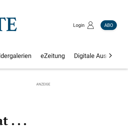
Login
ABO
ldergalerien
eZeitung
Digitale Ausgaben
. . .