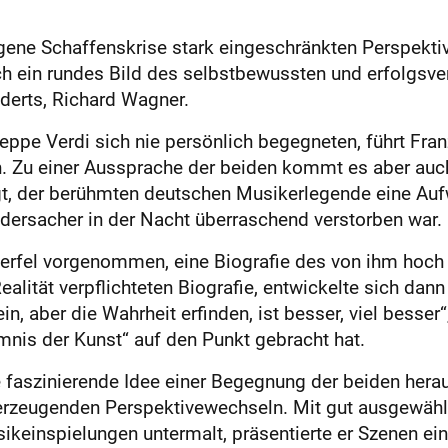
gene Schaffenskrise stark eingeschränkten Perspekt
ch ein rundes Bild des selbstbewussten und erfolgsv
derts, Richard Wagner.
ppe Verdi sich nie persönlich begegneten, führt Fra
Zu einer Aussprache der beiden kommt es aber auch in
ngt, der berühmten deutschen Musikerlegende eine Au
idersacher in der Nacht überraschend verstorben war.
Werfel vorgenommen, eine Biografie des von ihm hoch 
ealität verpflichteten Biografie, entwickelte sich dann
, aber die Wahrheit erfinden, ist besser, viel besser“,
mnis der Kunst“ auf den Punkt gebracht hat.
e faszinierende Idee einer Begegnung der beiden her
berzeugenden Perspektivewechseln. Mit gut ausgewähl
keinspielungen untermalt, präsentierte er Szenen ein