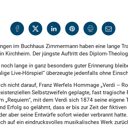
nungen im Buchhaus Zimmermann haben eine lange Tra
in Kirchheim. Der jüngste Auftritt des Diplom-Theo
s noch lange in ganz besonders guter Erinnerung blei
lige Live-Hörspiel“ überzeugte jedenfalls ohne Einsc
ich nicht darauf, Franz Werfels Hommage „Verdi – Ro
existenziellen Selbstzweifeln geplagte, fast tragische
em „Requiem“, mit dem Verdi sich 1874 seine eigene
 Erfolg so gelähmt, dass er bis zur Zeit der fiktiv
er aber seine Entwürfe sofort wieder verbrannt hatte.
och auf ein eindrucksvolles musikalisches Werk zurü