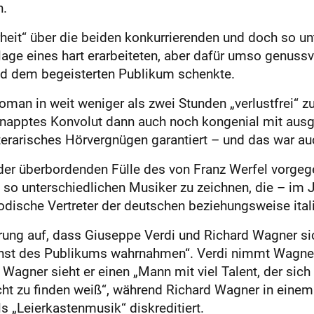
n.
eit“ über die beiden konkurrierenden und doch so unt
lage eines hart erarbeiteten, aber dafür umso genuss
d dem begeisterten Publikum schenkte.
man in weit weniger als zwei Stunden „verlustfrei“ zu 
rknapptes Konvolut dann auch noch kongenial mit au
iterarisches Hörvergnügen garantiert – und das war auc
der überbordenden Fülle des von Franz Werfel vorgeg
 so unterschiedlichen Musiker zu zeichnen, die – i
podische Vertreter der deutschen beziehungsweise itali
ührung auf, dass Giuseppe Verdi und Richard Wagner s
unst des Publikums wahrnahmen“. Verdi nimmt Wagners
 Wagner sieht er einen „Mann mit viel Talent, der sic
cht zu finden weiß“, während Richard Wagner in einem 
s „Leierkastenmusik“ diskreditiert.