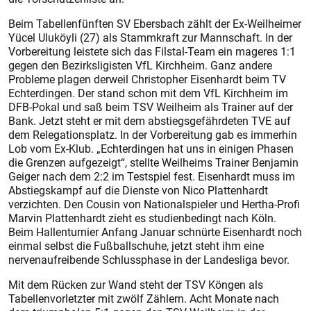
Beim Tabellenfünften SV Ebersbach zählt der Ex-Weilheimer
Yücel Uluköyli (27) als Stammkraft zur Mannschaft. In der
Vorbereitung leistete sich das Filstal-Team ein mageres 1:1
gegen den Bezirksligisten VfL Kirchheim. Ganz andere
Probleme plagen derweil Christopher Eisenhardt beim TV
Echterdingen. Der stand schon mit dem VfL Kirchheim im
DFB-Pokal und saß beim TSV Weilheim als Trainer auf der
Bank. Jetzt steht er mit dem abstiegsgefährdeten TVE auf
dem Relegationsplatz. In der Vorbereitung gab es immerhin
Lob vom Ex-Klub. „Echterdingen hat uns in einigen Phasen
die Grenzen aufgezeigt“, stellte Weilheims Trainer Benjamin
Geiger nach dem 2:2 im Testspiel fest. Eisenhardt muss im
Abstiegskampf auf die Dienste von Nico Plattenhardt
verzichten. Den Cousin von Nationalspieler und Hertha-Profi
Marvin Plattenhardt zieht es studienbedingt nach Köln.
Beim Hallenturnier Anfang Januar schnürte Eisenhardt noch
einmal selbst die Fußballschuhe, jetzt steht ihm eine
nervenaufreibende Schlussphase in der Landesliga bevor.
Mit dem Rücken zur Wand steht der TSV Köngen als
Tabellenvorletzter mit zwölf Zählern. Acht Monate nach