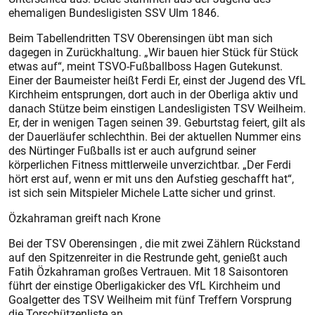
ehemaligen Bundesligisten SSV Ulm 1846.
Beim Tabellendritten TSV Oberensingen übt man sich
dagegen in Zurückhaltung. „Wir bauen hier Stück für Stück
etwas auf“, meint TSVO-Fußballboss Hagen Gutekunst.
Einer der Baumeister heißt Ferdi Er, einst der Jugend des VfL
Kirchheim entsprungen, dort auch in der Oberliga aktiv und
danach Stütze beim einstigen Landesligisten TSV Weilheim.
Er, der in wenigen Tagen seinen 39. Geburtstag feiert, gilt als
der Dauerläufer schlechthin. Bei der aktuellen Nummer eins
des Nürtinger Fußballs ist er auch aufgrund seiner
körperlichen Fitness mittlerweile unverzichtbar. „Der Ferdi
hört erst auf, wenn er mit uns den Aufstieg geschafft hat“,
ist sich sein Mitspieler Michele Latte sicher und grinst.
Özkahraman greift nach Krone
Bei der TSV Oberensingen , die mit zwei Zählern Rückstand
auf den Spitzenreiter in die Restrunde geht, genießt auch
Fatih Özkahraman großes Vertrauen. Mit 18 Saisontoren
führt der einstige Oberligakicker des VfL Kirchheim und
Goalgetter des TSV Weilheim mit fünf Treffern Vorsprung
die Torschützenliste an.