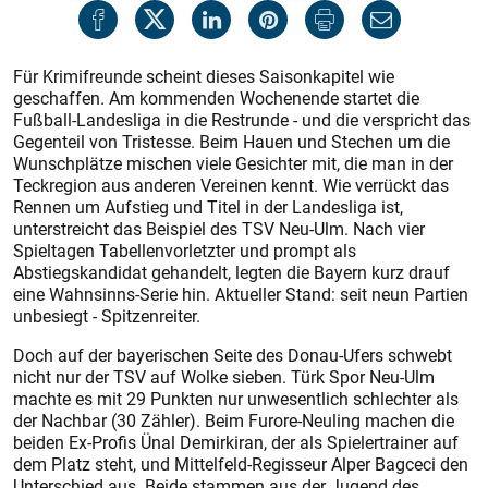
Für Krimifreunde scheint dieses Saisonkapitel wie
geschaffen. Am kommenden Wochenende startet die
Fußball-Landesliga in die Restrunde - und die verspricht das
Gegenteil von Tristesse. Beim Hauen und Stechen um die
Wunschplätze mischen viele Gesichter mit, die man in der
Teckregion aus anderen Vereinen kennt. Wie verrückt das
Rennen um Aufstieg und Titel in der Landesliga ist,
unterstreicht das Beispiel des TSV Neu-Ulm. Nach vier
Spieltagen Tabellenvorletzter und prompt als
Abstiegskandidat gehandelt, legten die Bayern kurz drauf
eine Wahnsinns-Serie hin. Aktueller Stand: seit neun Partien
unbesiegt - Spitzenreiter.
Doch auf der bayerischen Seite des Donau-Ufers schwebt
nicht nur der TSV auf Wolke sieben. Türk Spor Neu-Ulm
machte es mit 29 Punkten nur unwesentlich schlechter als
der Nachbar (30 Zähler). Beim Furore-Neuling machen die
beiden Ex-Profis Ünal Demirkiran, der als Spielertrainer auf
dem Platz steht, und Mittelfeld-Regisseur Alper Bagceci den
Unterschied aus. Beide stammen aus der Jugend des