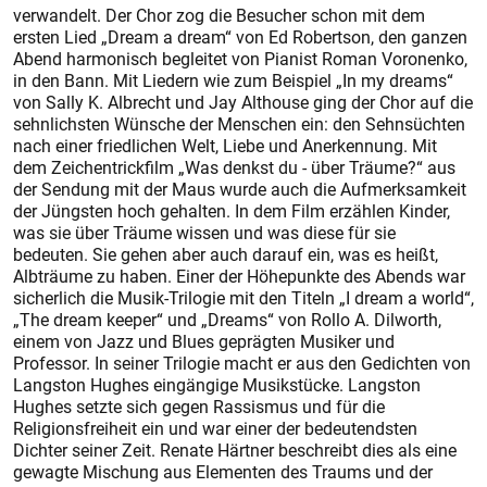
verwandelt. Der Chor zog die Besucher schon mit dem
ersten Lied „Dream a dream“ von Ed Robertson, den ganzen
Abend harmonisch begleitet von Pianist Roman Voronenko,
in den Bann. Mit Liedern wie zum Beispiel „In my dreams“
von Sally K. Albrecht und Jay Althouse ging der Chor auf die
sehnlichsten Wünsche der Menschen ein: den Sehnsüchten
nach einer friedlichen Welt, Liebe und Anerkennung. Mit
dem Zeichentrickfilm „Was denkst du - über Träume?“ aus
der Sendung mit der Maus wurde auch die Aufmerksamkeit
der Jüngsten hoch gehalten. In dem Film erzählen Kinder,
was sie über Träume wissen und was diese für sie
bedeuten. Sie gehen aber auch darauf ein, was es heißt,
Albträume zu haben. Einer der Höhepunkte des Abends war
sicherlich die Musik-Trilogie mit den Titeln „I dream a world“,
„The dream keeper“ und „Dreams“ von Rollo A. Dilworth,
einem von Jazz und Blues geprägten Musiker und
Professor. In seiner Trilogie macht er aus den Gedichten von
Langston Hughes eingängige Musikstücke. Langston
Hughes setzte sich gegen Rassismus und für die
Religionsfreiheit ein und war einer der bedeutendsten
Dichter seiner Zeit. Renate Härtner beschreibt dies als eine
gewagte Mischung aus Elementen des Traums und der