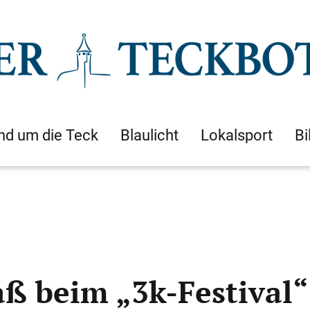
nd um die Teck
Blaulicht
Lokalsport
Bi
aß beim „3k-Festival“