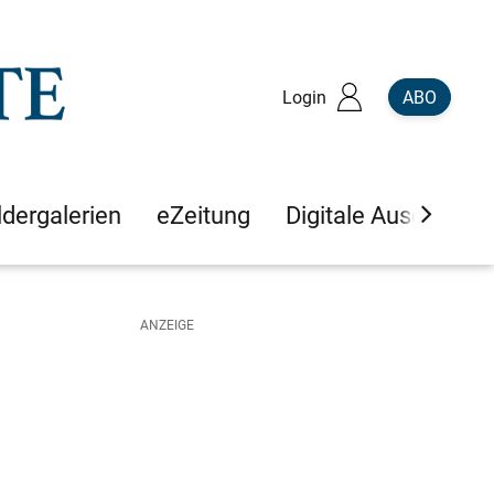
Login
ABO
ldergalerien
eZeitung
Digitale Ausgaben