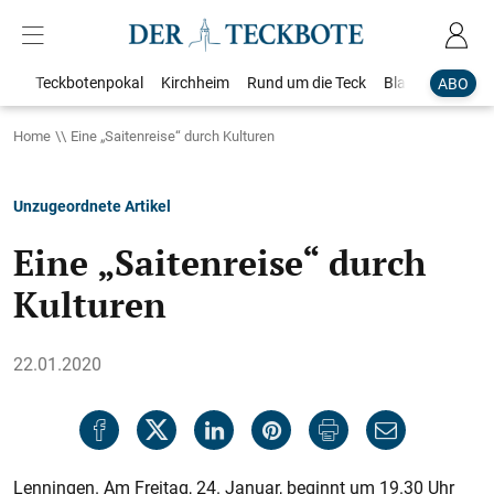
Teckbotenpokal
Kirchheim
Rund um die Teck
Blaulicht
Loka
ABO
Home
Eine „Saitenreise“ durch Kulturen
Unzugeordnete Artikel
Eine „Saitenreise“ durch
Kulturen
22.01.2020
Lenningen. Am Freitag, 24. Januar, beginnt um 19.30 Uhr