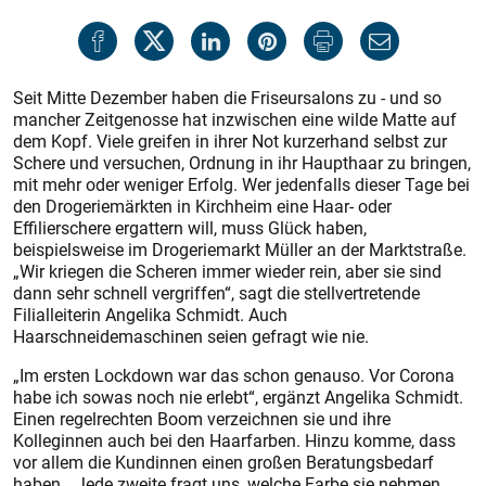
Seit Mitte Dezember haben die Friseursalons zu - und so
mancher Zeitgenosse hat inzwischen eine wilde Matte auf
dem Kopf. Viele greifen in ihrer Not kurzerhand selbst zur
Schere und versuchen, Ordnung in ihr Haupthaar zu bringen,
mit mehr oder weniger Erfolg. Wer jedenfalls dieser Tage bei
den Drogeriemärkten in Kirchheim eine Haar- oder
Effilierschere ergattern will, muss Glück haben,
beispielsweise im Drogeriemarkt Müller an der Marktstraße.
„Wir kriegen die Scheren immer wieder rein, aber sie sind
dann sehr schnell vergriffen“, sagt die stellvertretende
Filialleiterin Angelika Schmidt. Auch
Haarschneidemaschinen seien gefragt wie nie.
„Im ersten Lockdown war das schon genauso. Vor Corona
habe ich sowas noch nie erlebt“, ergänzt Angelika Schmidt.
Einen regelrechten Boom verzeichnen sie und ihre
Kolleginnen auch bei den Haarfarben. Hinzu komme, dass
vor allem die Kundinnen einen großen Beratungsbedarf
haben. „Jede zweite fragt uns, welche Farbe sie nehmen