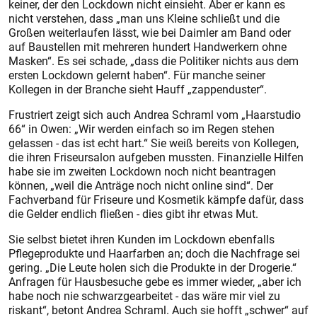
keiner, der den Lockdown nicht einsieht. Aber er kann es
nicht verstehen, dass „man uns Kleine schließt und die
Großen weiterlaufen lässt, wie bei Daimler am Band oder
auf Baustellen mit mehreren hundert Handwerkern ohne
Masken“. Es sei ­schade, „dass die Politiker nichts aus dem
ersten Lockdown gelernt haben“. Für manche seiner
Kollegen in der Branche sieht Hauff „zappen­duster“.
Frustriert zeigt sich auch Andrea Schraml vom „Haarstudio
66“ in Owen: „Wir werden einfach so im Regen stehen
gelassen - das ist echt hart.“ Sie weiß bereits von Kollegen,
die ihren Friseur­salon aufgeben mussten. Finanzielle Hilfen
habe sie im zweiten Lockdown noch nicht beantragen
können, „weil die Anträge noch nicht online sind“. Der
Fachverband für Friseure und Kosmetik kämpfe dafür, dass
die Gelder endlich fließen - dies gibt ihr etwas Mut.
Sie selbst bietet ihren Kunden im Lockdown ebenfalls
Pflegeprodukte und Haarfarben an; doch die Nachfrage sei
gering. „Die Leute holen sich die Produkte in der Drogerie.“
Anfragen für Hausbesuche gebe es immer wieder, „aber ich
habe noch nie schwarzgearbeitet - das wäre mir viel zu
riskant“, betont Andrea Schraml. Auch sie hofft „schwer“ auf