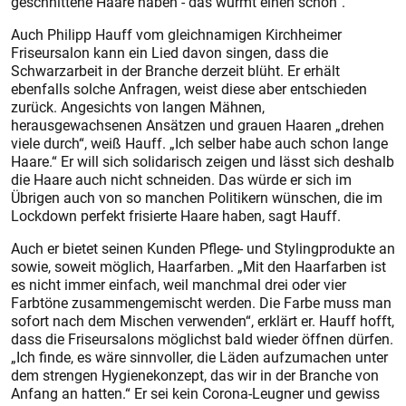
geschnittene Haare haben - das wurmt einen schon“.
Auch Philipp Hauff vom gleichnamigen Kirchheimer
Friseursalon kann ein Lied davon singen, dass die
Schwarzarbeit in der Branche derzeit blüht. Er erhält
ebenfalls solche Anfragen, weist diese aber entschieden
zurück. Angesichts von langen Mähnen,
herausgewachsenen Ansätzen und grauen Haaren „drehen
viele durch“, weiß Hauff. „Ich selber habe auch schon lange
Haare.“ Er will sich solidarisch zeigen und lässt sich deshalb
die Haare auch nicht schneiden. Das würde er sich im
Übrigen auch von so manchen Politikern wünschen, die im
Lockdown perfekt frisierte Haare haben, sagt Hauff.
Auch er bietet seinen Kunden Pflege- und Stylingprodukte an
sowie, soweit möglich, Haarfarben. „Mit den Haarfarben ist
es nicht immer einfach, weil manchmal drei oder vier
Farbtöne zusammengemischt werden. Die Farbe muss man
sofort nach dem Mischen verwenden“, erklärt er. Hauff hofft,
dass die Friseursalons möglichst bald wieder öffnen dürfen.
„Ich finde, es wäre sinnvoller, die Läden aufzumachen unter
dem strengen Hygienekonzept, das wir in der Branche von
Anfang an hatten.“ Er sei kein Corona-Leugner und gewiss